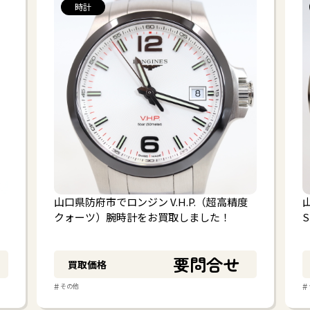
時計
山口県防府市でロンジン V.H.P.（超高精度
クォーツ）腕時計をお買取しました！
要問合せ
買取価格
#
#
その他