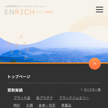
togg
トップページ
買取実績
すべての一覧
ブランド品
金プラチナ
ブランドジュエリー
時計
お酒
金券・切手
骨董品