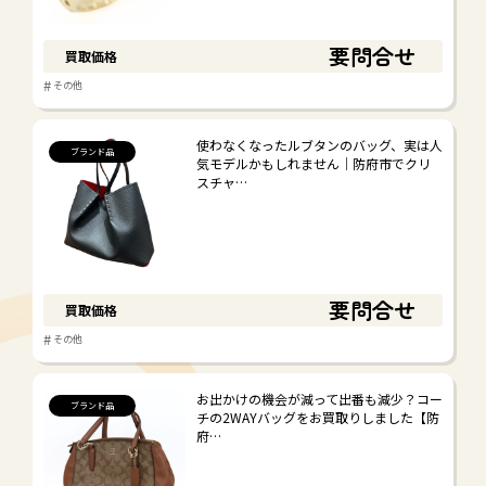
お酒
#
#
ウイスキー
ブランデー
要問合せ
買取価格
#
その他
#
その他
使わなくなったルブタンのバッグ、実は人
金券・切手
ブランド品
気モデルかもしれません｜防府市でクリ
スチャ…
#
#
#
金券
切手
その他
骨董品
#
#
#
陶磁器
絵画
その他
要問合せ
買取価格
#
その他
雑貨・その他
お出かけの機会が減って出番も減少？コー
#
#
ブランド品
ブランド衣料
アクセサリー
チの2WAYバッグをお買取りしました【防
府…
#
#
生活雑貨
小型家電
#
#
おもちゃ・楽器
電動工具