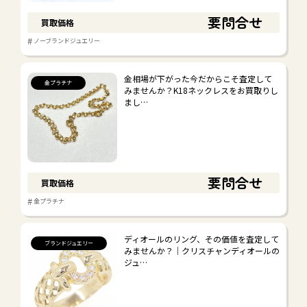
要問合せ
買取価格
金プラチナ
#
ノーブランドジュエリー
#
金プラチナ
金相場が下がった今だからこそ査定して
#
#
ノーブランドジュエリー
金貨
金プラチナ
みませんか？K18ネックレスをお買取りし
まし…
ブランドジュエリー
#
#
ティファニー
カルティエ
#
#
カレライカレラ
その他
要問合せ
買取価格
#
金プラチナ
時計
ディオールのリング、その価値を査定して
#
#
ロレックス
オメガ
ブランドジュエリー
みませんか？｜クリスチャンディオールの
#
#
ジュ…
セイコー/カシオ
その他