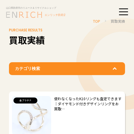
togg
TOP
買取実績
PURCHASE RESULTS
買取実績
カテゴリ検索
ブランド品
#
#
ルイ・ヴィトン
エルメス
使わなくなったK10リングも査定できます
金プラチナ
｜ダイヤモンド付きデザインリングをお
#
#
シャネル
グッチ
買取…
#
#
ディオール
ティファニー
#
#
バレンシアガ
ボッテガ・ヴェネタ
#
#
#
プラダ
コーチ
その他