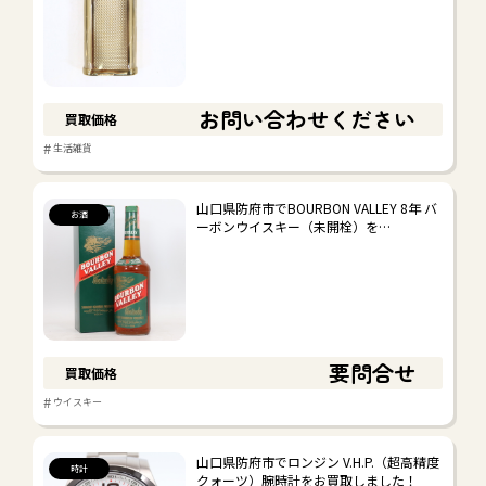
お問い合わせください
買取価格
#
生活雑貨
山口県防府市でBOURBON VALLEY 8年 バ
お酒
ーボンウイスキー（未開栓）を…
要問合せ
買取価格
#
ウイスキー
山口県防府市でロンジン V.H.P.（超高精度
時計
クォーツ）腕時計をお買取しました！