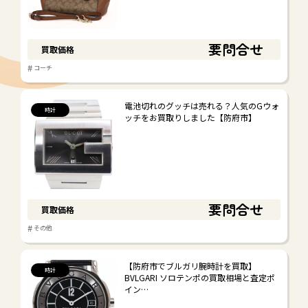
#
その他
要問合せ
買取価格
#
コーチ
電池切れのグッチは売れる？人気のGウォ
時計
ッチをお買取りしました【防府市】
要問合せ
買取価格
#
その他
【防府市でブルガリ腕時計を買取】
時計
BVLGARI ソロテンポの買取相場と査定ポ
イン…