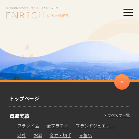
togg
トップページ
買取実績
すべての一覧
ブランド品
金プラチナ
ブランドジュエリー
時計
お酒
金券・切手
骨董品