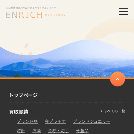
togg
トップページ
買取実績
すべての一覧
ブランド品
金プラチナ
ブランドジュエリー
時計
お酒
金券・切手
骨董品