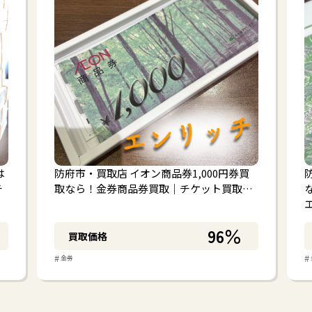
は
防府市・買取店 イオン商品券1,000円券買
チ
取なら！金券商品券買取｜チケット買取…
96％
買取価格
#
#
金券