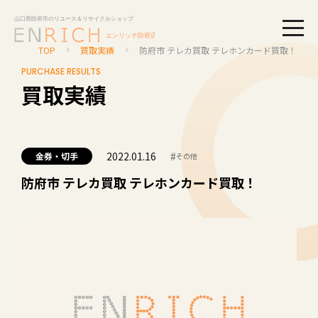
togg
TOP
買取実績
防府市 テレカ買取 テレホンカード買取！
PURCHASE RESULTS
買取実績
2022.01.16
#
金券・切手
その他
防府市 テレカ買取 テレホンカード買取！