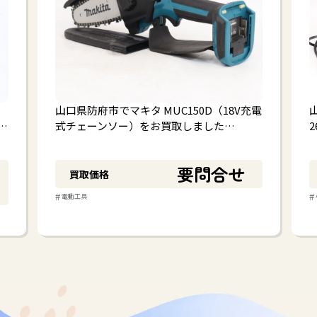
山口県防府市でマキタ MUC150D（18V充電
山
…
式チェーンソー）をお買取しました…
要問合せ
買取価格
#
#
電動工具