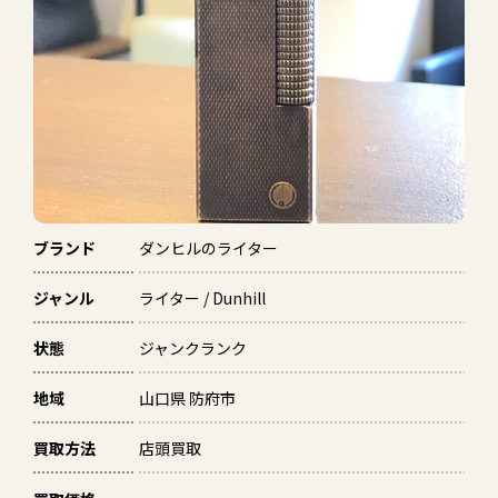
ブランド
ダンヒルのライター
ジャンル
ライター / Dunhill
状態
ジャンクランク
地域
山口県 防府市
買取方法
店頭買取