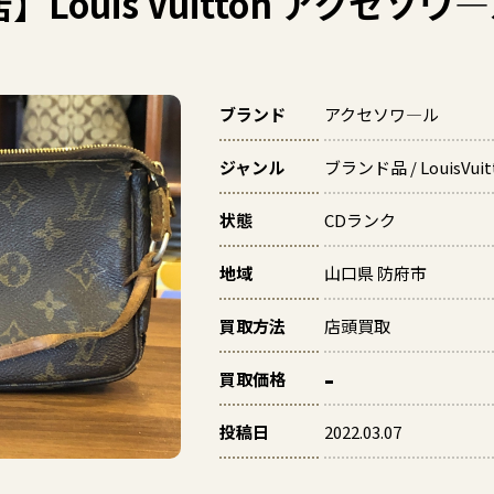
ouis Vuitton アクセソワ
ブランド
アクセソワ―ル
ジャンル
ブランド品 / LouisVuit
状態
CDランク
地域
山口県 防府市
買取方法
店頭買取
-
買取価格
投稿日
2022.03.07