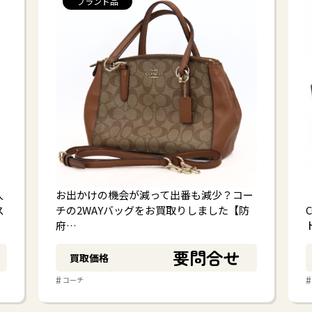
ブランド品
人
お出かけの機会が減って出番も減少？コー
ス
チの2WAYバッグをお買取りしました【防
府…
要問合せ
買取価格
#
#
コーチ