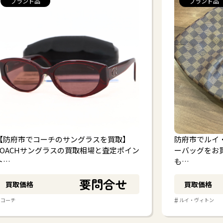
ブランド品
ブランド品
【防府市でコーチのサングラスを買取】
防府市でルイ
COACHサングラスの買取相場と査定ポイン
ーバッグをお
ト…
も…
要問合せ
買取価格
買取価格
#
コーチ
ルイ・ヴィトン