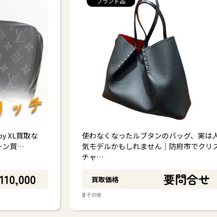
ブランド品
py XL買取な
使わなくなったルブタンのバッグ、実は
トン買…
気モデルかもしれません｜防府市でクリ
チャ…
110,000
要問合せ
買取価格
#
その他