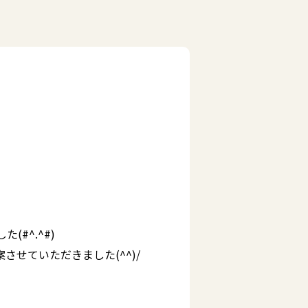
(#^.^#)
せていただきました(^^)/