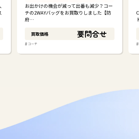
人
お出かけの機会が減って出番も減少？コー
ス
チの2WAYバッグをお買取りしました【防
府…
要問合せ
買取価格
#
#
コーチ