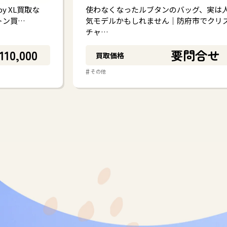
py XL買取な
使わなくなったルブタンのバッグ、実は
トン買…
気モデルかもしれません｜防府市でクリ
チャ…
110,000
要問合せ
買取価格
#
その他