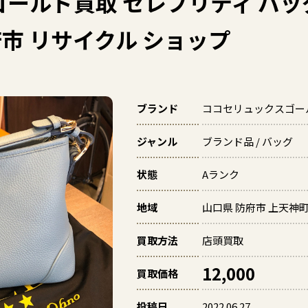
ールド買取 セレブリティ バッ
府市 リサイクル ショップ
ブランド
ココセリュックスゴールド（
ジャンル
ブランド品 / バッグ
状態
Aランク
地域
山口県 防府市 上天神
買取方法
店頭買取
12,000
買取価格
投稿日
2022.06.27