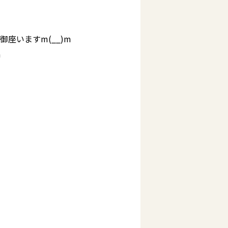
座いますm(__)m
m