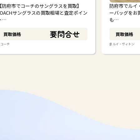
【防府市でコーチのサングラスを買取】
防府市でルイ
COACHサングラスの買取相場と査定ポイン
ーバッグをお
ト…
も…
要問合せ
買取価格
買取価格
#
コーチ
ルイ・ヴィトン