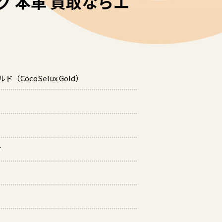
グ 本革 買取ならエ
CocoSelux Gold）
町