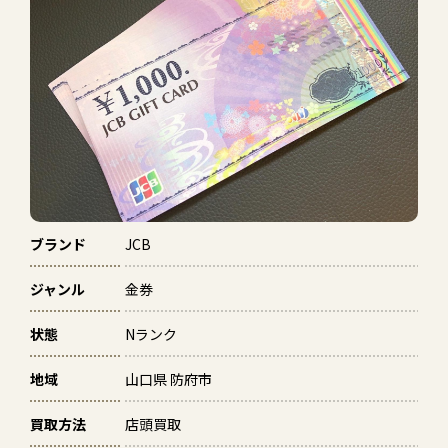
ブランド
JCB
ジャンル
金券
状態
Nランク
地域
山口県 防府市
買取方法
店頭買取