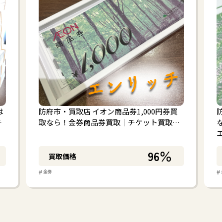
は
防府市・買取店 イオン商品券1,000円券買
チ
取なら！金券商品券買取｜チケット買取…
96％
買取価格
#
#
金券