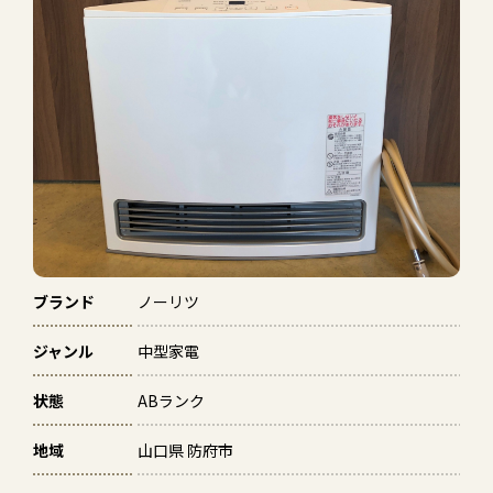
ブランド
ノーリツ
ジャンル
中型家電
状態
ABランク
地域
山口県 防府市