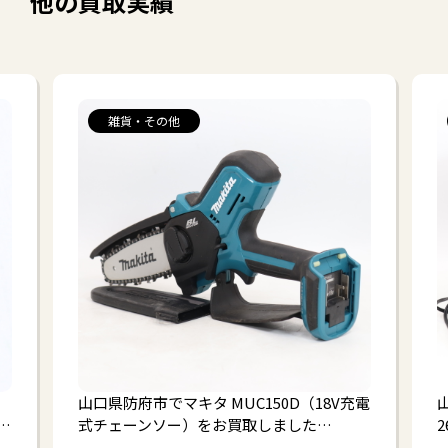
他の買取実績
雑貨・その他
山口県防府市でマキタ MUC150D（18V充電
山
…
式チェーンソー）をお買取しました…