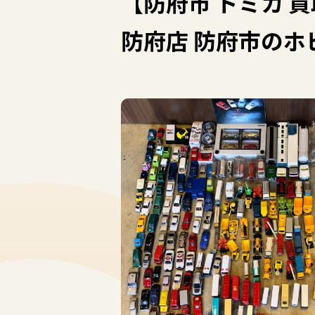
【防府市 トミカ 買
防府店 防府市のホ