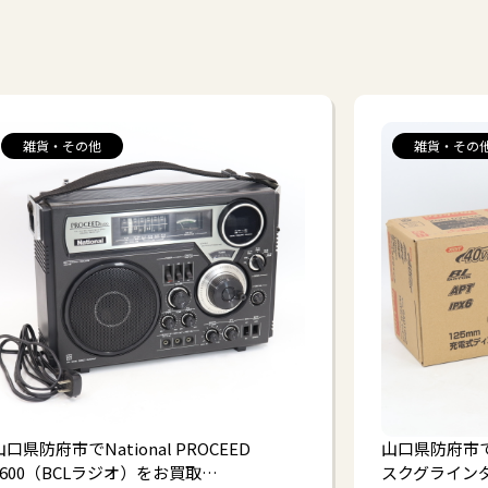
雑貨・その他
雑貨・その
山口県防府市でNational PROCEED
山口県防府市で
2600（BCLラジオ）をお買取…
スクグラインダ 