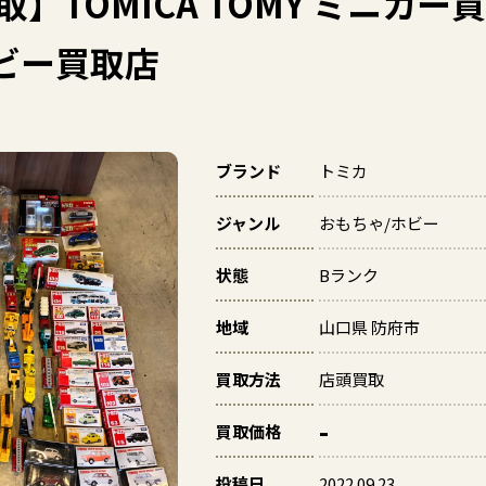
取】TOMICA TOMY ミニカ
ビー買取店
ブランド
トミカ
ジャンル
おもちゃ/ホビー
状態
Bランク
地域
山口県 防府市
買取方法
店頭買取
-
買取価格
投稿日
2022.09.23