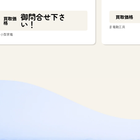
御問合せ下さ
買取価格
買取価
い！
格
#
電動工具
小型家電