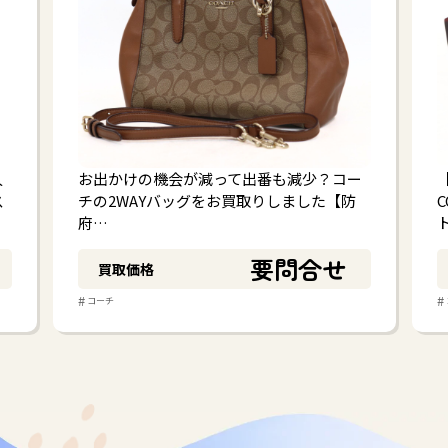
人
お出かけの機会が減って出番も減少？コー
ス
チの2WAYバッグをお買取りしました【防
府…
要問合せ
買取価格
#
#
コーチ