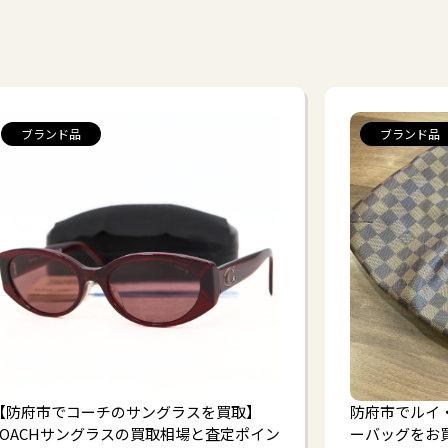
ブランド品
ブランド品
【防府市でコーチのサングラスを買取】
防府市でルイ
COACHサングラスの買取相場と査定ポイン
ーバッグをお