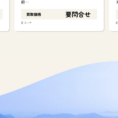
府…
要問合せ
買取価格
#
#
コーチ