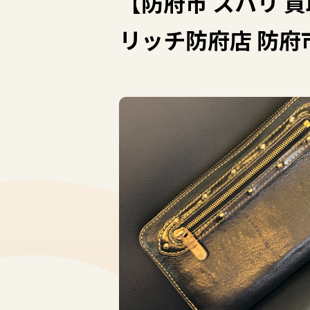
【防府市 スハリ 
リッチ防府店 防