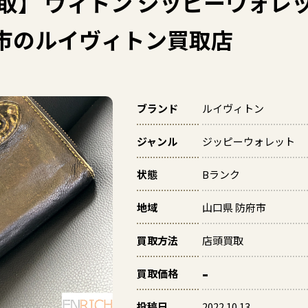
買取】 ヴィトン ジッピーウォレッ
府市のルイヴィトン買取店
ブランド
ルイヴィトン
ジャンル
ジッピーウォレット
状態
Bランク
地域
山口県 防府市
買取方法
店頭買取
-
買取価格
投稿日
2022.10.13