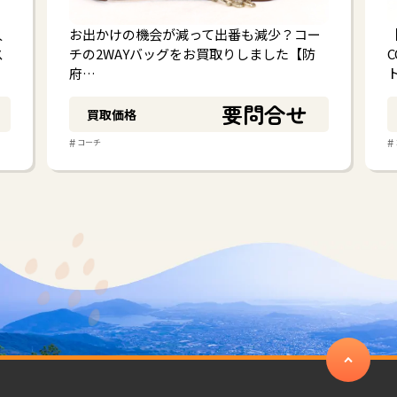
人
お出かけの機会が減って出番も減少？コー
ス
チの2WAYバッグをお買取りしました【防
府…
要問合せ
買取価格
#
#
コーチ