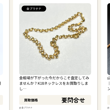
金プラチナ
金相場が下がった今だからこそ査定してみ
買
ませんか？K18ネックレスをお買取りしま
し…
要問合せ
買取価格
#
#
金プラチナ