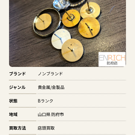
ブランド
ノンブランド
ジャンル
貴金属/金製品
状態
Bランク
地域
山口県 防府市
買取方法
店頭買取