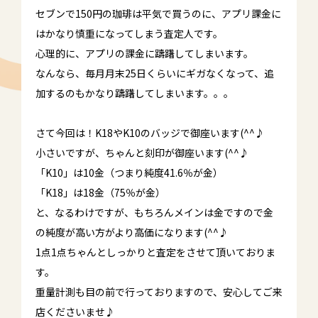
セブンで150円の珈琲は平気で買うのに、アプリ課金に
はかなり慎重になってしまう査定人です。
心理的に、アプリの課金に躊躇してしまいます。
なんなら、毎月月末25日くらいにギガなくなって、追
加するのもかなり躊躇してしまいます。。。
さて今回は！K18やK10のバッジで御座います(^^♪
小さいですが、ちゃんと刻印が御座います(^^♪
「K10」は10金（つまり純度41.6％が金）
「K18」は18金（75％が金）
と、なるわけですが、もちろんメインは金ですので金
の純度が高い方がより高価になります(^^♪
1点1点ちゃんとしっかりと査定をさせて頂いておりま
す。
重量計測も目の前で行っておりますので、安心してご来
店くださいませ♪