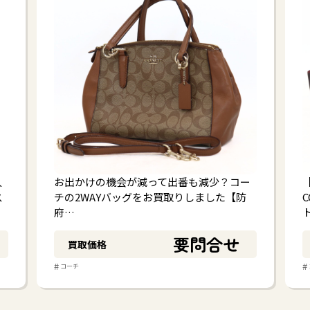
人
お出かけの機会が減って出番も減少？コー
ス
チの2WAYバッグをお買取りしました【防
府…
要問合せ
買取価格
#
#
コーチ