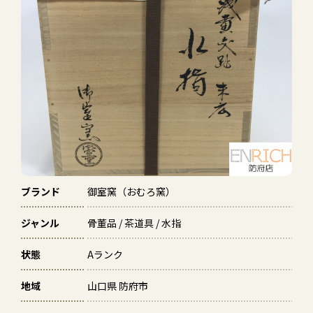
ブランド
御室窯（おむろ窯）
ジャンル
骨董品 / 茶道具 / 水指
状態
Aランク
地域
山口県 防府市