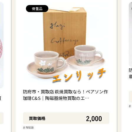
骨董品
防府市・買取店 萩焼買取なら！ペアソン作
買
珈琲C&S｜陶磁器焼物買取のエ…
#
2,000
買取価格
#
陶磁器