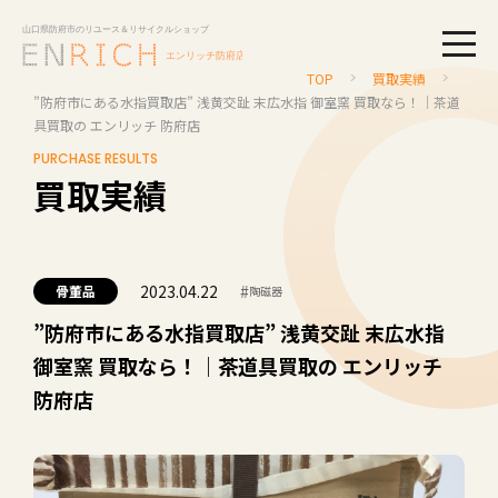
togg
TOP
買取実績
”防府市にある水指買取店” 浅黄交趾 末広水指 御室窯 買取なら！｜茶道
具買取の エンリッチ 防府店
PURCHASE RESULTS
買取実績
2023.04.22
#
骨董品
陶磁器
”防府市にある水指買取店” 浅黄交趾 末広水指
御室窯 買取なら！｜茶道具買取の エンリッチ
防府店