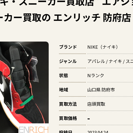
キ・スニーカー買取店” エアジ
カー買取の エンリッチ 防府店
ブランド
NIKE（ナイキ）
ジャンル
アパレル / ナイキ / 
状態
Nランク
地域
山口県 防府市
買取方法
店頭買取
-
買取価格
投稿日
2023.04.24