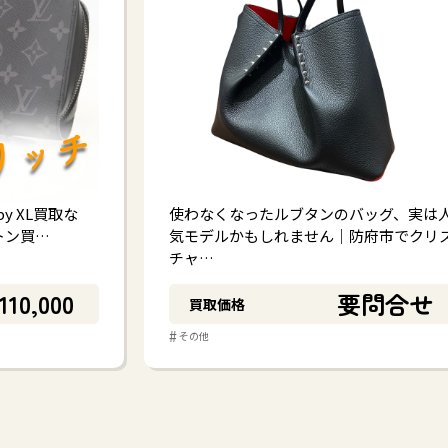
y XL買取な
使わなくなったルブタンのバッグ、実は
トン買…
気モデルかもしれません｜防府市でクリ
チャ…
110,000
要問合せ
買取価格
#
その他