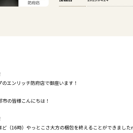
！
プのエンリッチ防府店で御座います！
部市の皆様こんにちは！
！
ど（16時）やっとこさ大方の梱包を終えることができましたm(