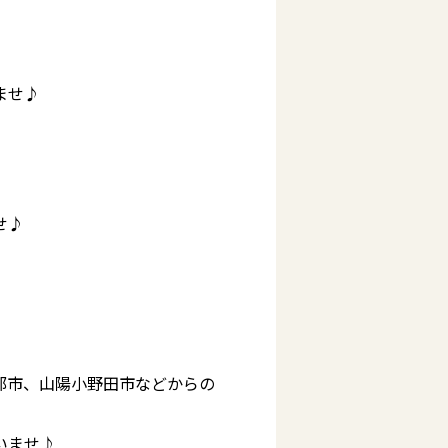
ませ♪
せ♪
部市、山陽小野田市などからの
いませ♪