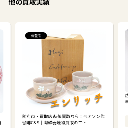
他の買取実績
骨董品
防府市・買取店 萩焼買取なら！ペアソン作
買
珈琲C&S｜陶磁器焼物買取のエ…