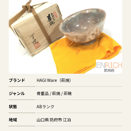
ブランド
HAGI Ware（萩焼）
ジャンル
骨董品 / 萩焼 / 茶碗
状態
ABランク
地域
山口県 防府市 江泊