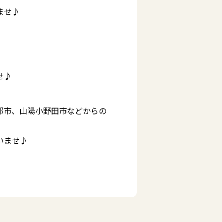
ませ♪
せ♪
部市、山陽小野田市などからの
いませ♪