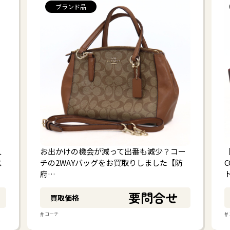
ブランド品
人
お出かけの機会が減って出番も減少？コー
ス
チの2WAYバッグをお買取りしました【防
府…
要問合せ
買取価格
#
#
コーチ