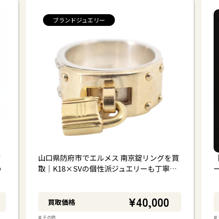
ブランドジュエリー
て
山口県防府市でエルメス 南京錠リングを買
の
取｜K18×SVの個性派ジュエリーも丁寧…
¥40,000
買取価格
#
#
その他