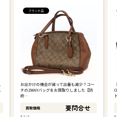
ブランド品
人
お出かけの機会が減って出番も減少？コー
ス
チの2WAYバッグをお買取りしました【防
府…
要問合せ
買取価格
#
#
コーチ