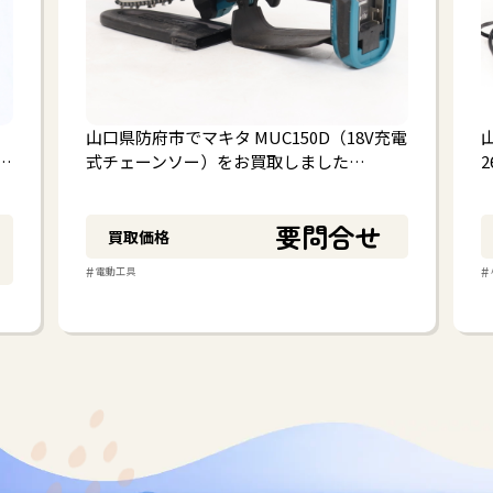
山口県防府市でマキタ MUC150D（18V充電
山
…
式チェーンソー）をお買取しました…
要問合せ
買取価格
#
#
電動工具