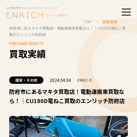
togg
TOP
買取実績
防府市にあるマキタ買取店！電動運搬車買取なら！｜CU180D電ねこ買
取のエンリッチ防府店
PURCHASE RESULTS
買取実績
2024.04.04
#
雑貨・その他
電動工具
防府市にあるマキタ買取店！電動運搬車買取な
ら！｜CU180D電ねこ買取のエンリッチ防府店