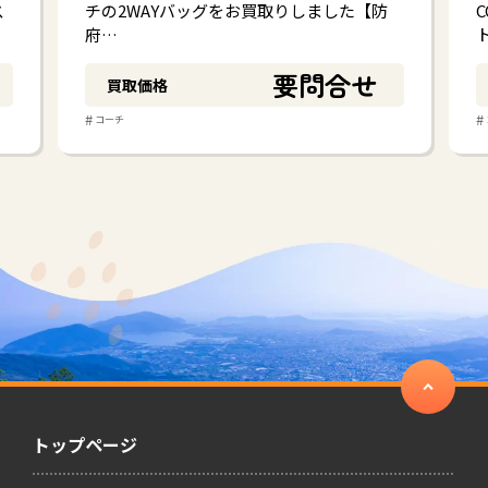
ス
チの2WAYバッグをお買取りしました【防
府…
要問合せ
買取価格
#
#
コーチ
トップページ