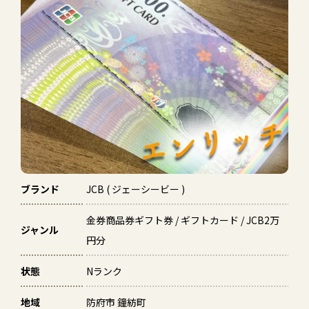
ブランド
JCB ( ジェーシービー )
金券商品券ギフト券 / ギフトカード / JCB2万
ジャンル
円分
状態
Nランク
地域
防府市 鐘紡町