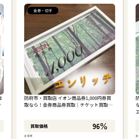
金券・切手
は
防府市・買取店 イオン商品券1,000円券買
チ
取なら！金券商品券買取｜チケット買取…
96％
買取価格
#
#
金券