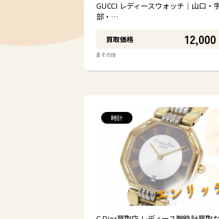
#
#
ブランド衣料
アクセサリ
GUCCI レディースウォッチ｜山口・
部・…
12,000
買取価格
#
その他
時計
C.Dior買取店 レディース腕時計買取