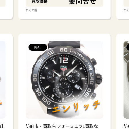
要問合せ
買取価格
#
#
その他
#
その他
時計
他
取】
防府市・買取店 フォーミュラ1買取な
防