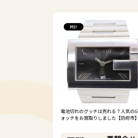
ブランド品
#
#
ルイ・ヴィトン
エルメス
時計
#
#
ボッテガ・ヴェネタ
プラ
金プラチナ
#
#
金プラチナ
ノーブランド
ブランドジュエリー
#
#
ティファニー
カルティエ
電池切れのグッチは売れる？人気のG
ォッチをお買取りしました【防府市
時計
#
#
ロレックス
オメガ