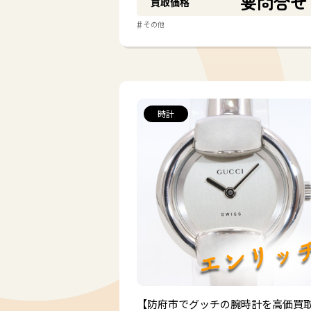
要問合せ
買取価格
#
その他
お酒
#
#
ウイスキー
ブランデー
時計
金券・切手
#
#
#
金券
切手
その他
骨董品
#
#
#
陶磁器
絵画
その
雑貨・その他
【防府市でグッチの腕時計を高価買