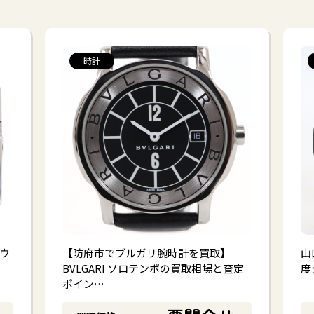
#
#
#
#
シャネル
グッチ
ディオール
ティファ
時計
#
#
ダ
コーチ
その他
#
ジュエリー
金貨
#
#
カレライカレラ
その他
ウ
【防府市でブルガリ腕時計を買取】
山
】
BVLGARI ソロテンポの買取相場と査定
度
ポイン…
#
#
セイコー/カシオ
その他