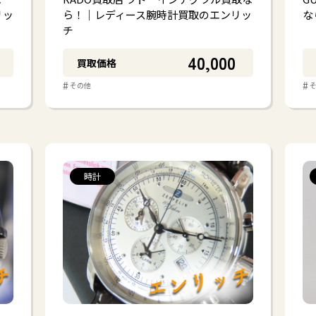
リッ
ら！｜レディース腕時計買取のエンリッ
な
チ
40,000
買取価格
#
#
その他
時計