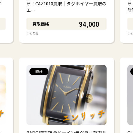
#
#
#
#
ー
生活雑貨
小型家電
おもちゃ・楽器
宇
ら！CAZ1010買取｜タグホイヤー買取の
ら
エ…
計
94,000
買取価格
#
#
その他
時計
な
RADO買取店 ラドーインテグラル買取な
G