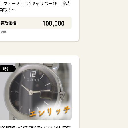
#
電動工具
その他
！フォーミュラ1キャリバー16｜腕時
買取の…
100,000
買取価格
その他
時計
UCCI腕時計買取店 Gラウンド101J買取