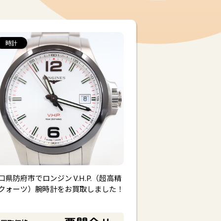
#
ニー
バレンシアガ
時計
口県防府市でロンジン V.H.P.（超高精
クォーツ）腕時計をお買取しました！