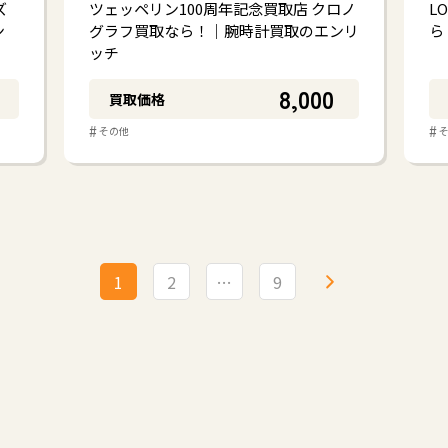
ズ
ツェッペリン100周年記念買取店 クロノ
L
ン
グラフ買取なら！｜腕時計買取のエンリ
ら
ッチ
8,000
買取価格
#
#
その他
1
2
…
9