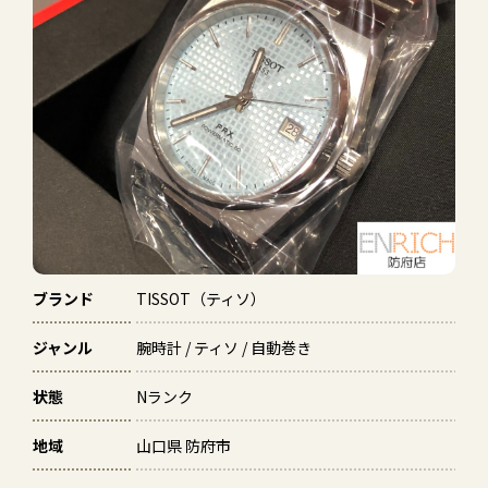
ブランド
TISSOT（ティソ）
ジャンル
腕時計 / ティソ / 自動巻き
状態
Nランク
地域
山口県 防府市