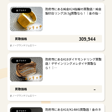
お酒
防府市にある純金K24指輪の買取店！純金
#
#
ウイスキー
ブランデー
金プラチナ
製印台リング26.5g買取なら！｜金の指…
#
その他
金券・切手
309,944
買取価格
#
#
#
金券
切手
その他
#
ノーブランドジュエリー
防府市にあるK18ダイヤモンドリング買取
骨董品
金プラチナ
店！デザインリングメレダイヤ買取な
ら！｜…
#
#
#
陶磁器
絵画
その他
雑貨・その他
-
買取価格
#
#
ブランド衣料
アクセサリー
#
ノーブランドジュエリー
#
#
生活雑貨
小型家電
#
#
おもちゃ・楽器
電動工具
防府市にあるK18/K14WG買取店！金のネ
金プラチナ