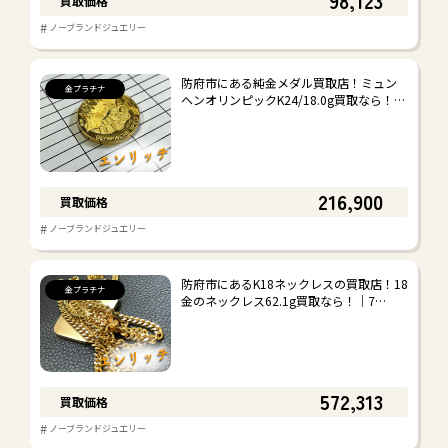
98,123
買取価格
#
ノーブランドジュエリー
金プラチナ
防府市にある純金メダル買取店！ミュン
金プラチナ
#
金プラチナ
ヘンオリンピックK24/18.0g買取なら！…
#
#
ノーブランドジュエリー
金貨
ブランドジュエリー
216,900
買取価格
#
#
ティファニー
カルティエ
#
ノーブランドジュエリー
#
#
カレライカレラ
その他
防府市にあるK18ネックレスの買取店！18
金プラチナ
金のネックレス62.1g買取なら！｜7…
時計
#
#
ロレックス
オメガ
#
#
セイコー/カシオ
その他
572,313
買取価格
#
ノーブランドジュエリー