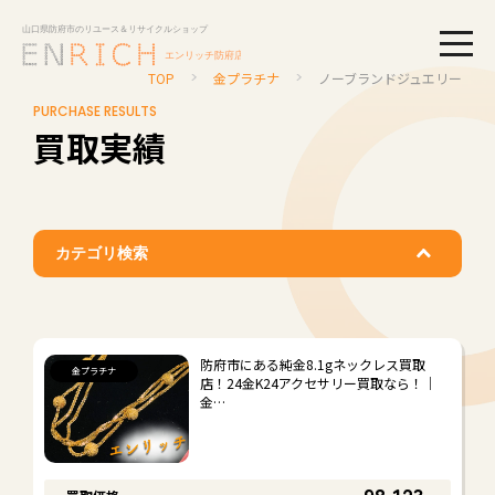
togg
TOP
金プラチナ
ノーブランドジュエリー
PURCHASE RESULTS
買取実績
カテゴリ検索
ブランド品
#
#
ルイ・ヴィトン
エルメス
防府市にある純金8.1gネックレス買取
金プラチナ
店！24金K24アクセサリー買取なら！｜
#
#
シャネル
グッチ
金…
#
#
ディオール
ティファニー
#
#
バレンシアガ
ボッテガ・ヴェネタ
#
#
#
プラダ
コーチ
その他