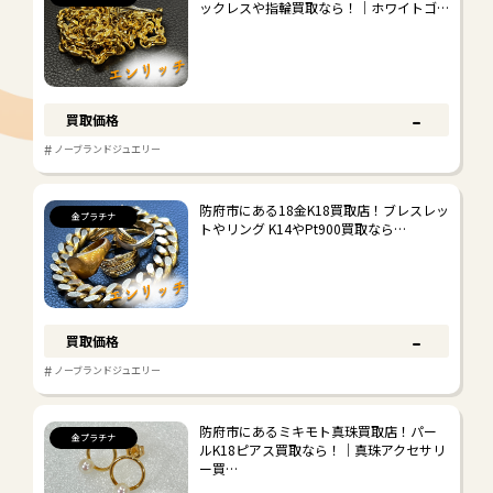
ックレスや指輪買取なら！｜ホワイトゴ…
#
その他
-
買取価格
#
ノーブランドジュエリー
防府市にある18金K18買取店！ブレスレッ
金プラチナ
トやリング K14やPt900買取なら…
-
買取価格
#
ノーブランドジュエリー
防府市にあるミキモト真珠買取店！パー
金プラチナ
ルK18ピアス買取なら！｜真珠アクセサリ
ー買…