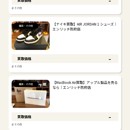
-
買取価格
#
その他
金プラチナ
【ナイキ買取】AIR JORDAN 1 シューズ｜
雑貨・その他
#
金プラチナ
エンリッチ防府店
#
#
ノーブランドジュエリー
金貨
ブランドジュエリー
-
買取価格
#
#
ティファニー
カルティエ
#
その他
#
#
カレライカレラ
その他
【MacBook Air買取】アップル製品を売る
雑貨・その他
なら｜エンリッチ防府店
時計
#
#
ロレックス
オメガ
#
#
セイコー/カシオ
その他
-
買取価格
#
その他