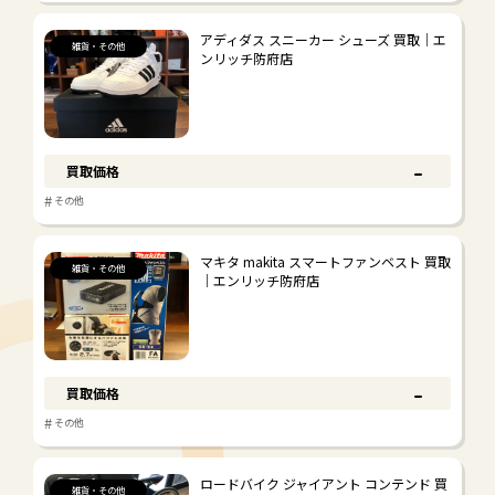
お酒
アディダス スニーカー シューズ 買取｜エ
#
#
ウイスキー
ブランデー
雑貨・その他
ンリッチ防府店
#
その他
金券・切手
-
買取価格
#
#
#
金券
切手
その他
#
その他
マキタ makita スマートファンベスト 買取
骨董品
雑貨・その他
｜エンリッチ防府店
#
#
#
陶磁器
絵画
その他
雑貨・その他
-
買取価格
#
#
ブランド衣料
アクセサリー
#
その他
#
#
生活雑貨
小型家電
#
#
おもちゃ・楽器
電動工具
ロードバイク ジャイアント コンテンド 買
雑貨・その他