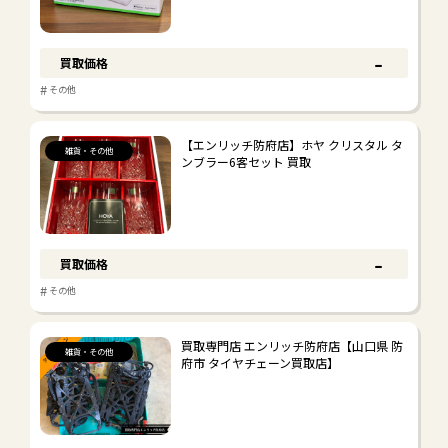
-
買取価格
#
その他
【エンリッチ防府店】ホヤ クリスタル タ
雑貨・その他
ンブラー6客セット 買取
-
買取価格
#
その他
買取専門店 エンリッチ防府店【山口県 防
雑貨・その他
府市 タイヤチェーン買取店】