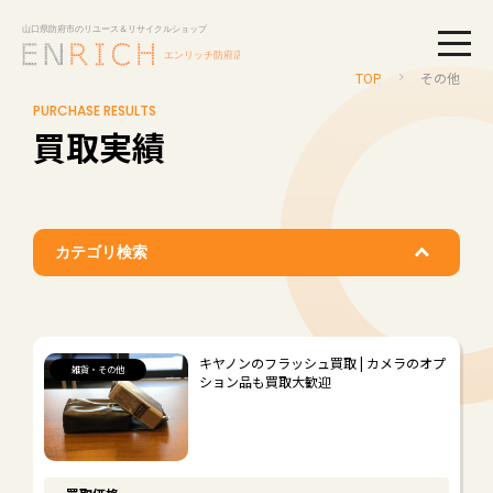
togg
TOP
その他
PURCHASE RESULTS
買取実績
カテゴリ検索
ブランド品
#
#
ルイ・ヴィトン
エルメス
キヤノンのフラッシュ買取 | カメラのオプ
雑貨・その他
ション品も買取大歓迎
#
#
シャネル
グッチ
#
#
ディオール
ティファニー
#
#
バレンシアガ
ボッテガ・ヴェネタ
#
#
#
プラダ
コーチ
その他